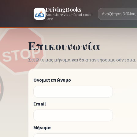
DrivingBooks
Bookstore vibe • Road code
love
Επικοινωνία
Στείλτε μας μήνυμα και θα απαντήσουμε σύντομα.
Ονοματεπώνυμο
Email
Μήνυμα