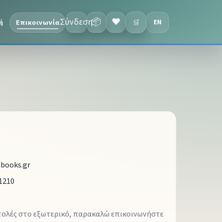
Σύνδεση
📦
❤
ή
Επικοινωνία
EN
🛒
gbooks.gr
1210
τολές στο εξωτερικό, παρακαλώ επικοινωνήστε